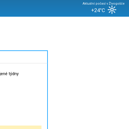
Aktuální počasí v Živogošće
+24°C
jené týdny