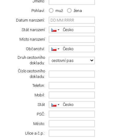
Jméno:
Pohlaví:
muž
žena
Datum narození:
Stát narození
Místo narození
Občanství:
Druh cestovního
dokladu:
Číslo cestovního
dokladu:
Telefon:
Mobil:
Stát
PSČ:
Město:
Ulice a č.p.: