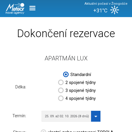
Aktuální počasí v Živogošće
+31°C
Dokončení rezervace
APARTMÁN LUX
Standardní
2 spojené týdny
Délka:
3 spojené týdny
4 spojené týdny
Termín:
25. 09. až 02. 10. 2026 (8 dnů)