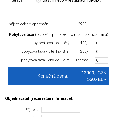
Strava:
vlastní, nebo v restauraci TOPOLA
nájem celého apartmánu
13900,-
Pobytová taxa
(rekreační poplatek pro místní samosprávu)
pobytová taxa - dospělý
400,-
pobytová taxa - dítě 12-18 let
200,-
pobytová taxa - dítě do 12 let
zdarma
13900,-
CZK
Konečná cena:
560,-
EUR
Objednavatel (rezervační informace):
Příjmení: