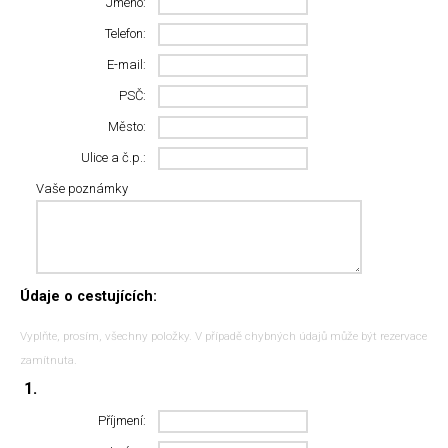
Jméno:
Telefon:
E-mail:
PSČ:
Město:
Ulice a č.p.:
Vaše poznámky
Údaje o cestujících:
Vyplňte, prosím, všechny položky. V případě chybných údajů může být rezervace
zamítnuta.
1.
Příjmení: