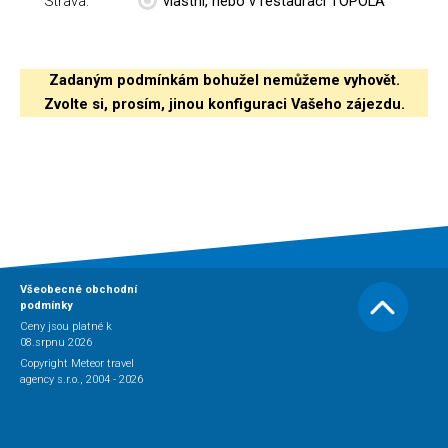
Strava:
vlastní, nebo v restauraci TOPOLA
Zadaným podmínkám bohužel nemůžeme vyhovět.
Zvolte si, prosím, jinou konfiguraci Vašeho zájezdu.
Všeobecné obchodní
podmínky
Ceny jsou platné k
08.srpnu 2026
Copyright Meteor travel
agency s.r.o., 2004 - 2026