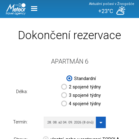
Aktuální počasí v Živogošće
+23°C
Dokončení rezervace
APARTMÁN 6
Standardní
2 spojené týdny
Délka:
3 spojené týdny
4 spojené týdny
Termín:
28. 08. až 04. 09. 2026 (8 dnů)