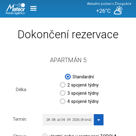
Aktuální počasí v Živogošće
+26°C
Dokončení rezervace
APARTMÁN 5
Standardní
2 spojené týdny
Délka:
3 spojené týdny
4 spojené týdny
Termín:
28. 08. až 04. 09. 2026 (8 dnů)