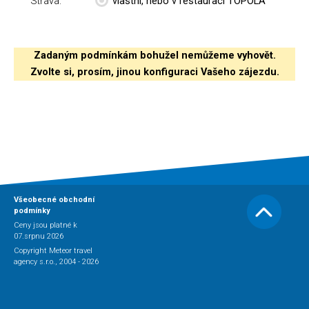
Strava:
vlastní, nebo v restauraci TOPOLA
Zadaným podmínkám bohužel nemůžeme vyhovět.
Zvolte si, prosím, jinou konfiguraci Vašeho zájezdu.
Všeobecné obchodní
podmínky
Ceny jsou platné k
07.srpnu 2026
Copyright Meteor travel
agency s.r.o., 2004 - 2026