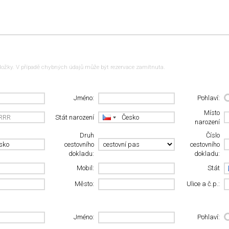
ložky. V případě chybných údajů může být rezervace zamítnuta.
Jméno:
Pohlaví:
Místo
Stát narození
narození
Druh
Číslo
cestovního
cestovního
dokladu:
dokladu:
Mobil:
Stát
Město:
Ulice a č.p.:
Jméno:
Pohlaví: