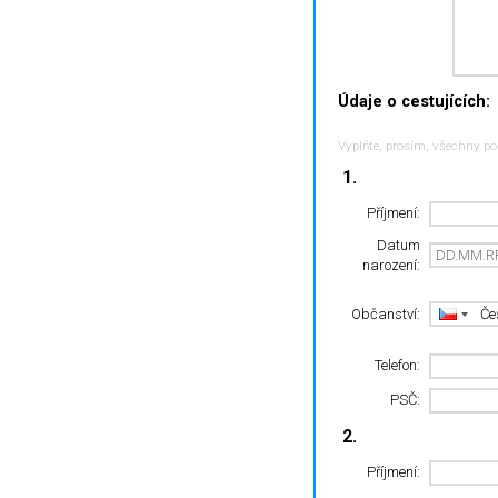
Údaje o cestujících:
Vyplňte, prosím, všechny po
1.
Příjmení:
Datum
narození:
Občanství:
Telefon:
PSČ:
2.
Příjmení: