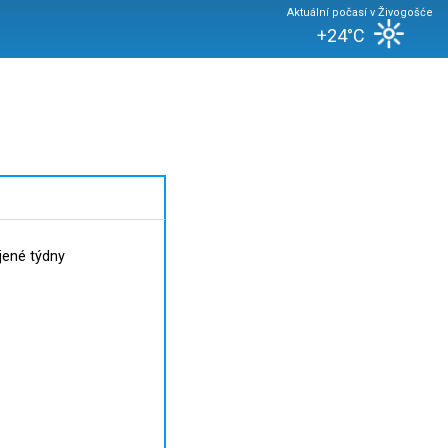
Aktuální počasí v Živogošće
+24°C
jené týdny