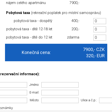
nájem celého apartmánu
7900,-
Pobytová taxa
(rekreační poplatek pro místní samosprávu)
pobytová taxa - dospělý
400,-
pobytová taxa - dítě 12-18 let
200,-
pobytová taxa - dítě do 12 let
zdarma
7900,-
CZK
Konečná cena:
320,-
EUR
rezervační informace):
Jméno:
E-mail:
Město:
Ulice a č.p.:
poznámky