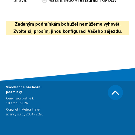
Strava:
vlastní, nebo v restauraci TOPOLA
Zadaným podmínkám bohužel nemůžeme vyhovět.
Zvolte si, prosím, jinou konfiguraci Vašeho zájezdu.
Všeobecné obchodní
podmínky
Ceny jsou platné k
10.srpnu 2026
Copyright Meteor travel
agency s.r.o., 2004 - 2026