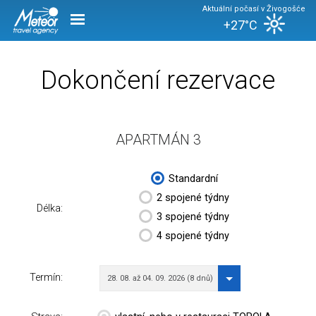
Aktuální počasí v Živogošće
+27°C
Dokončení rezervace
APARTMÁN 3
Standardní
2 spojené týdny
Délka:
3 spojené týdny
4 spojené týdny
Termín:
28. 08. až 04. 09. 2026 (8 dnů)