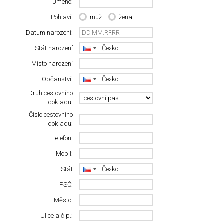
Jméno:
Pohlaví:
muž
žena
Datum narození:
Stát narození
Místo narození
Občanství:
Druh cestovního
dokladu:
Číslo cestovního
dokladu:
Telefon:
Mobil:
Stát
PSČ:
Město:
Ulice a č.p.: