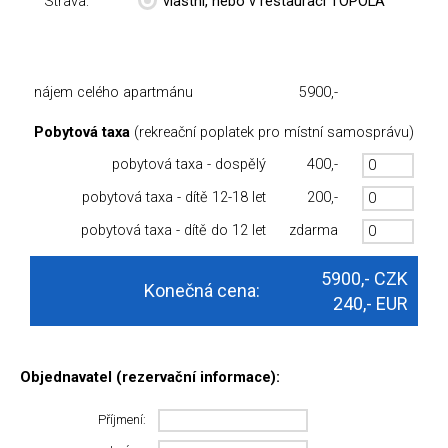
Strava:
vlastní, nebo v restauraci TOPOLA
nájem celého apartmánu
5900,-
Pobytová taxa
(rekreační poplatek pro místní samosprávu)
pobytová taxa - dospělý
400,-
pobytová taxa - dítě 12-18 let
200,-
pobytová taxa - dítě do 12 let
zdarma
5900,-
CZK
Konečná cena:
240,-
EUR
Objednavatel (rezervační informace):
Příjmení: