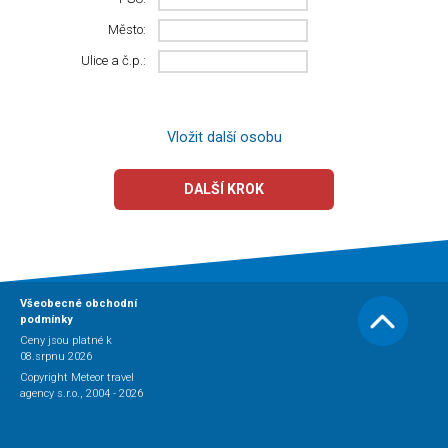
Město:
Ulice a č.p.:
Vložit další osobu
DALŠÍ KROK
Všeobecné obchodní
podmínky
Ceny jsou platné k
08.srpnu 2026
Copyright Meteor travel
agency s.r.o., 2004 - 2026