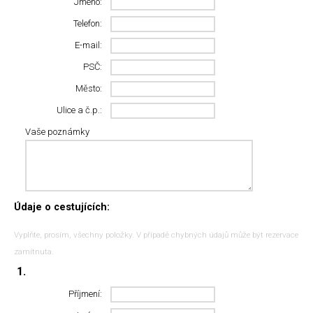
Jméno:
Telefon:
E-mail:
PSČ:
Město:
Ulice a č.p.:
Vaše poznámky
Údaje o cestujících:
Vyplňte, prosím, všechny položky. V případě chybných údajů může být rezervace
zamítnuta.
1.
Příjmení: