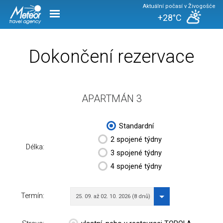
Aktuální počasí v Živogošće
+28°C
Dokončení rezervace
APARTMÁN 3
Standardní
2 spojené týdny
Délka:
3 spojené týdny
4 spojené týdny
Termín:
25. 09. až 02. 10. 2026 (8 dnů)