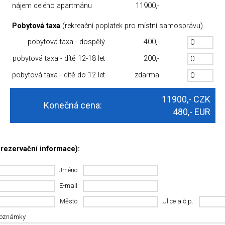
nájem celého apartmánu
11900,-
Pobytová taxa
(rekreační poplatek pro místní samosprávu)
pobytová taxa - dospělý
400,-
pobytová taxa - dítě 12-18 let
200,-
pobytová taxa - dítě do 12 let
zdarma
11900,-
CZK
Konečná cena:
480,-
EUR
rezervační informace):
Jméno:
E-mail:
Město:
Ulice a č.p.:
poznámky