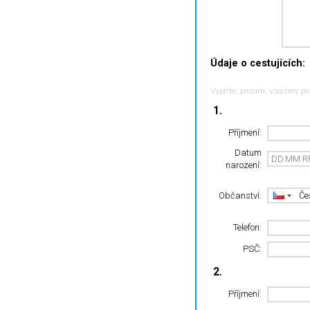
Údaje o cestujících:
Vyplňte, prosím, všechny po
1.
Příjmení:
Datum
narození:
Občanství:
Telefon:
PSČ:
2.
Příjmení: