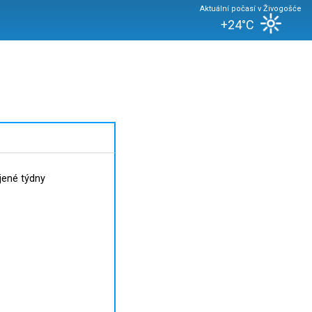
Aktuální počasí v Živogošće
+24°C
jené týdny