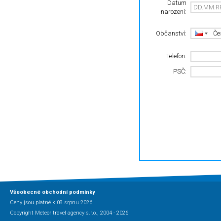
Datum
narození:
Občanství:
Telefon:
PSČ:
Všeobecné obchodní podmínky
Ceny jsou platné k 08.srpnu 2026
Copyright Meteor travel agency s.r.o., 2004 - 2026