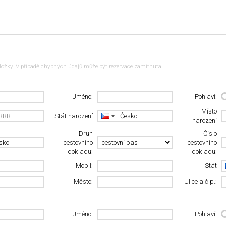
ložky. V případě chybných údajů může být rezervace zamítnuta.
Jméno:
Pohlaví:
Místo
Stát narození
narození
Druh
Číslo
cestovního
cestovního
dokladu:
dokladu:
Mobil:
Stát
Město:
Ulice a č.p.:
Jméno:
Pohlaví: