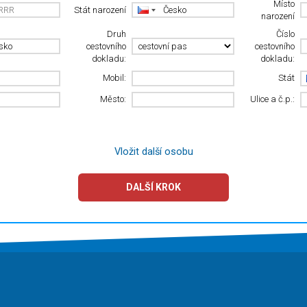
Místo
Stát narození
narození
Druh
Číslo
cestovního
cestovního
dokladu:
dokladu:
Mobil:
Stát
Město:
Ulice a č.p.:
Vložit další osobu
DALŠÍ KROK